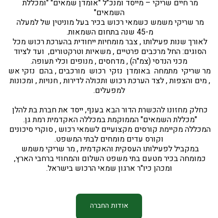
מר חיים שריקי – מייסד ומנכ"ל "אומדן שמאים" "ומכללת 
השמאים"
מר שריקי משמש כשמאי רכוש בכיר בעל מוניטין של למעלה 
מ-45 שנה בתחום השמאות. 
לאורך שנות פעילותו , צבר מומחיות ייחודית בהערכת רכוש מכל 
הסוגים: החל מרכבים פרטיים , משאיות וטרקטורים,  ועד לציוד 
מכני הנדסי (צמ"ה) , מדחסים , מנופים וכלי תעופה.
מר שריקי  מתמחה  באומדן  נזקי  רכוש  מורכבים , בהם  נזקי אש 
, מים והצפות , לצד הערכת רכוש ותכולה לדירות , חנויות , ומכונות 
 למפעלים. 
כחלק מחזונו להכשרת הדור הבא בענף, ייסד את חברת בת להלן 
"מכללת השמאים" הממוקמת במכללה האקדמית רמת גן. 
המכללה מקיימת קורסים מקצועיים לשמאי רכוש , סוקרי סיכונים 
וקורס עדים מומחים לבתי המשפט.
במקביל לפעילותו העסקית והאקדמית , מר שריקי משמש 
כמומחה בכיר מטעם בתי משפט השלום והמחוזי ברחבי הארץ, 
ומכהן כיו"ר ארגון שמאי הרכוש בישראל.
אודות החברה