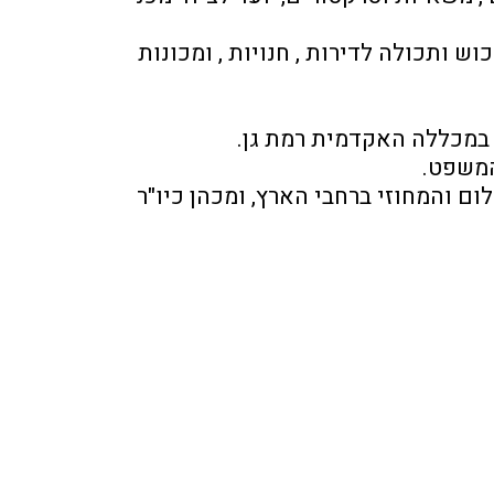
מר שריקי  מתמחה  באומדן  נזקי  רכוש  מורכבים , בהם  נזקי אש , מים והצפות , לצד הערכת רכוש ותכולה לדירות , חנויות , ומכונות 
במכללה האקדמית רמת גן. 
המשפט.
במקביל לפעילותו העסקית והאקדמית , מר שריקי משמש כמומחה בכיר מטעם בתי משפט השלום והמחוזי ברחבי הארץ, ומכהן כיו"ר 