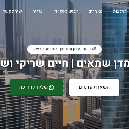
המלצות
מאמרים
גיבוש פסקי דין
גלריה
יצירת קשר
45 שנות ניסיון ומוניטין · בפריסה ארצית
דן שמאים | חיים שריקי ושו
השארת פרטים
שליחת הודעה